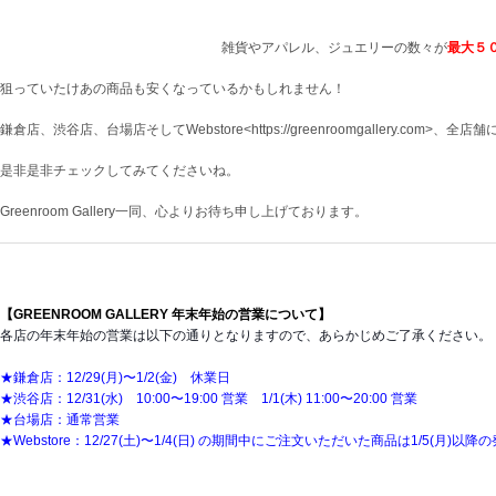
雑貨やアパレル、ジュエリーの数々が
最大５
狙っていたけあの商品も安くなっているかもしれません！
鎌倉店、渋谷店、台場店そしてWebstore<https://greenroomgallery.com>
是非是非チェックしてみてくださいね。
Greenroom Gallery一同、心よりお待ち申し上げております。
【GREENROOM GALLERY 年末年始の営業について】
各店の年末年始の営業は以下の通りとなりますので、あらかじめご了承ください。
★鎌倉店：12/29(月)〜1/2(金) 休業日
★渋谷店：12/31(水) 10:00〜19:00 営業 1/1(木) 11:00〜20:00 営業
★台場店：通常営業
★Webstore：12/27(土)〜1/4(日) の期間中にご注文いただいた商品は1/5(月)