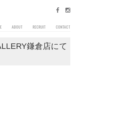
E
ABOUT
RECRUIT
CONTACT
OM GALLERY鎌倉店にて