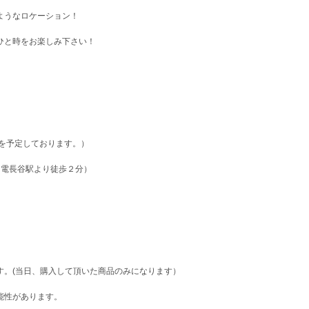
ようなロケーション！
ひと時をお楽しみ下さい！
頃からを予定しております。）
江ノ電長谷駅より徒歩２分）
す。(当日、購入して頂いた商品のみになります）
能性があります。