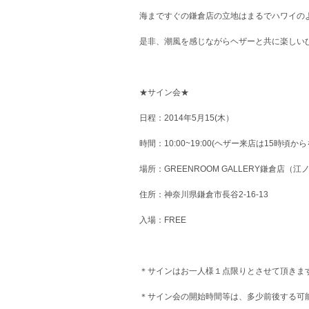
海まですぐの鎌倉店の立地はまるでハワイの
是非、潮風を感じながらヘザーと共に楽しい
★サイン会★
日程：2014年5月15(木）
時間：10:00~19:00(ヘザー来店は15時
場所：GREENROOM GALLERY鎌倉店（
住所：神奈川県鎌倉市長谷2-16-13
入場：FREE
＊サインはお一人様１点限りとさせて頂きま
＊サイン会の開始時間等は、多少前後する可